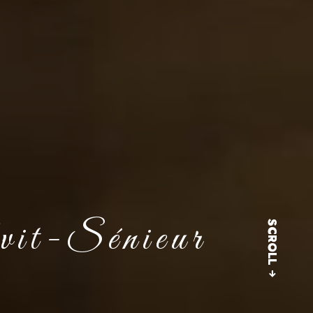
Avit-Sénieur
SCROLL