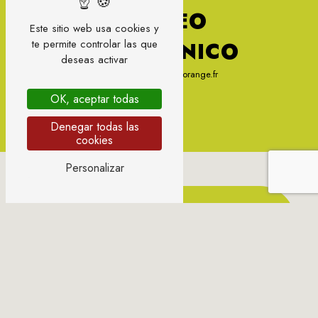
CORREO
Este sitio web usa cookies y
te permite controlar las que
ELECTRÓNICO
deseas activar
sylvie.gondonneau@orange.fr
OK, aceptar todas
Denegar todas las
cookies
Personalizar
CONTÁCTENOS