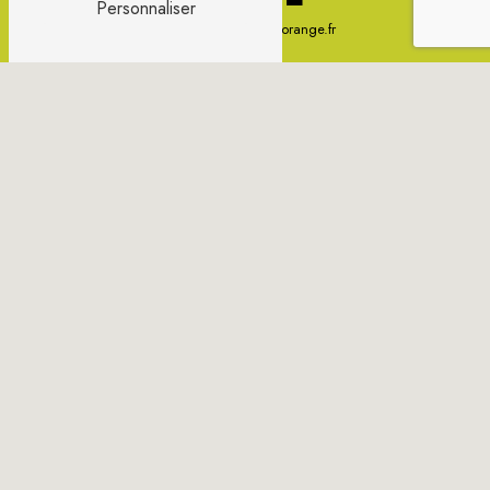
Personnaliser
sylvie.gondonneau@orange.fr
CONTACTEZ-NOUS