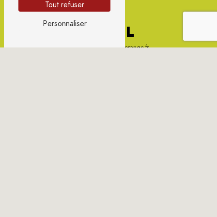
Tout refuser
Personnaliser
E-MAIL
sylvie.gondonneau@orange.fr
CONTACTEZ-NOUS