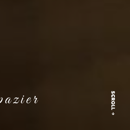
pazier
SCROLL