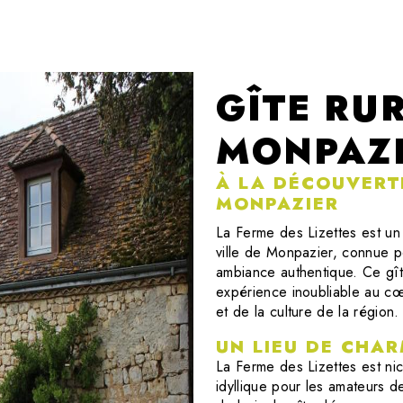
GÎTE RU
MONPAZ
À LA DÉCOUVERT
MONPAZIER
La Ferme des Lizettes est un 
ville de Monpazier, connue p
ambiance authentique. Ce gîte
expérience inoubliable au cœ
et de la culture de la région.
UN LIEU DE CHA
La Ferme des Lizettes est ni
idyllique pour les amateurs d